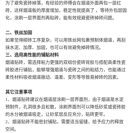
为了避免瓷砖掉落，有经验的师傅会在烟道外面再包一层红
砖，这样烟道板的厚度增加，稳定性就提高了 ，等待外包层固
化，涂刷一层界面剂再贴砖，能有效规避瓷砖掉砖问题。
二、铁丝加固
如果觉得砌砖工序复杂，可以用铁丝网包裹预制体烟道，再刮
抹水泥、加厚、加固，也可以有效避免掉砖情况。
三、选用高性能的铺贴材料
烟道贴砖，需选择粘力更强的双组份瓷砖背胶与搭配高柔性瓷
砖胶进行铺贴，能够增强烟道与瓷砖之间的粘结力，也能通过
柔性材料吸收烟道振动、温差、变形等导致易掉砖的因素。
其它注意事项
1、烟道贴砖建议在烟道层涂刷一层界面剂，由于烟道是水泥
预制件，孔洞很多且松散，涂刷界面剂可以降低砂浆或瓷砖胶
的水分被烟道吸走，让砂浆层反应充分，贴砖更牢。
2、烟道贴砖不能密封铺贴，需要适当留缝，给予应力的释放
空间。